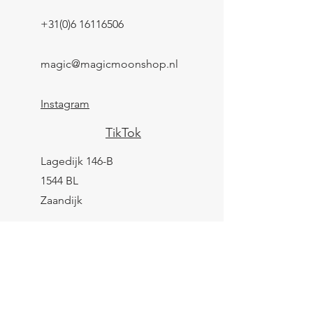
+31(0)6 16116506
magic@magicmoonshop.nl
Instagram
TikTok
Lagedijk 146-B
1544 BL
Zaandijk
KVK:
84961694
BTW: NL004039247B25
IBAN: NL43 KNAB
0259 9783 37
Contactformulier