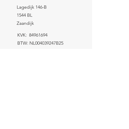
Lagedijk 146-B
1544 BL
Zaandijk
KVK:
84961694
BTW: NL004039247B25
IBAN: NL43 KNAB
0259 9783 37
Contactformulier
Verzending
let op! Het minimum bestelbedrag
bedraagt €8,-