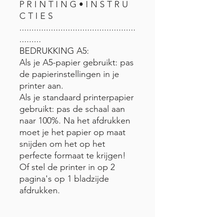
P R I N T I N G • I N S T R U
C T I E S
................................................
.........
BEDRUKKING A5:
Als je A5-papier gebruikt: pas
de papierinstellingen in je
printer aan.
Als je standaard printerpapier
gebruikt: pas de schaal aan
naar 100%. Na het afdrukken
moet je het papier op maat
snijden om het op het
perfecte formaat te krijgen!
Of stel de printer in op 2
pagina's op 1 bladzijde
afdrukken.