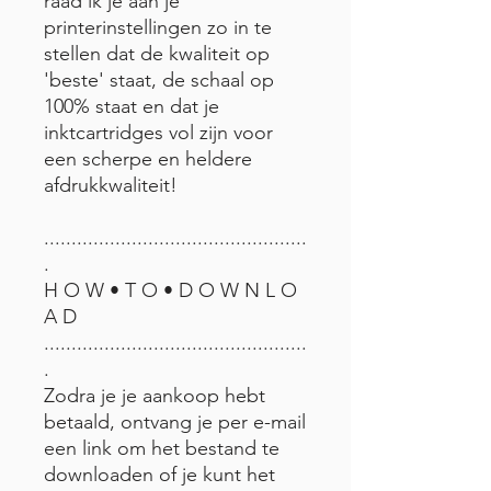
raad ik je aan je
printerinstellingen zo in te
stellen dat de kwaliteit op
'beste' staat, de schaal op
100% staat en dat je
inktcartridges vol zijn voor
een scherpe en heldere
afdrukkwaliteit!
................................................
.
H O W • T O • D O W N L O
A D
................................................
.
Zodra je je aankoop hebt
betaald, ontvang je per e-mail
een link om het bestand te
downloaden of je kunt het