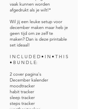
vaak kunnen worden
afgedrukt als je wilt!*
Wil jij een leuke setup voor
december maken maar heb je
geen tijd om ze zelf te
maken? Dan is deze printable
set ideaal!
I N C L U D E D • I N • T H I S
• B U N D L E:
2 cover pagina's
December kalender
moodtracker
habit tracker
sleep tracker
steps tracker