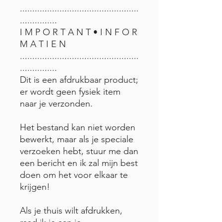
................................................
...............
I M P O R T A N T • I N F O R
M A T I E N
................................................
...............
Dit is een afdrukbaar product;
er wordt geen fysiek item
naar je verzonden.
Het bestand kan niet worden
bewerkt, maar als je speciale
verzoeken hebt, stuur me dan
een bericht en ik zal mijn best
doen om het voor elkaar te
krijgen!
Als je thuis wilt afdrukken,