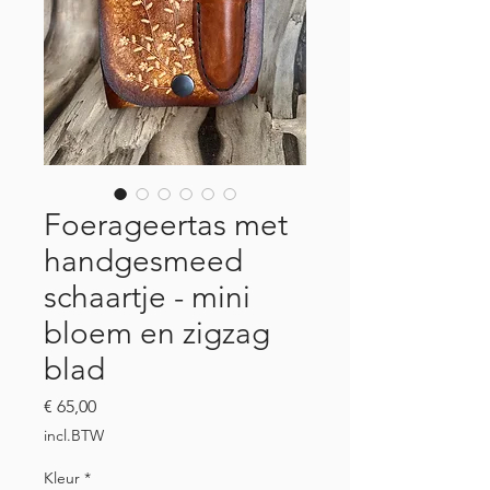
Foerageertas met
handgesmeed
schaartje - mini
bloem en zigzag
blad
Prijs
€ 65,00
incl.BTW
Kleur
*