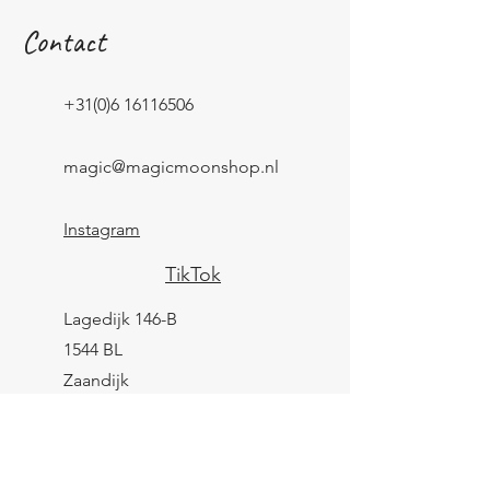
Contact
+31(0)6 16116506
magic@magicmoonshop.nl
Instagram
TikTok
Lagedijk 146-B
1544 BL
Zaandijk
KVK:
84961694
BTW: NL004039247B25
IBAN: NL43 KNAB
0259 9783 37