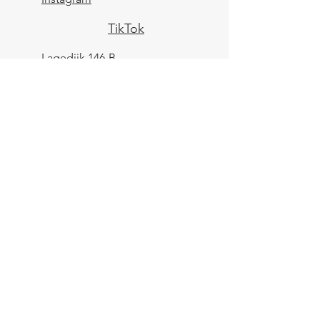
TikTok
Lagedijk 146-B
1544 BL
Zaandijk
KVK:
84961694
BTW: NL004039247B25
IBAN: NL43 KNAB
0259 9783 37
Contactformulier
Verzending