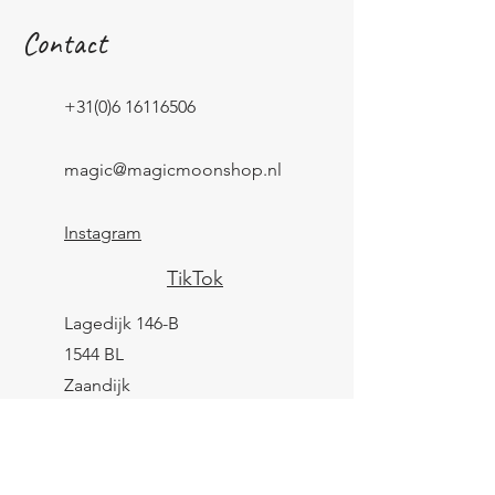
Contact
+31(0)6 16116506
magic@magicmoonshop.nl
Instagram
TikTok
Lagedijk 146-B
1544 BL
Zaandijk
KVK:
84961694
BTW: NL004039247B25
IBAN: NL43 KNAB
0259 9783 37