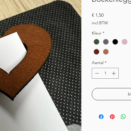
Prijs
€ 1,50
incl.BTW
Kleur
*
Aantal
*
I