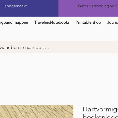
Handgemaakt!
Gratis verzending va 
ngband mappen
TravelersNotebooks
Printable shop
Journa
Hartvormig
boekenleg