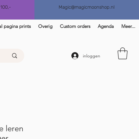
€100,-
Magic@magicmoonshop.nl
l pagina prints
Overig
Custom orders
Agenda
Meer...
inloggen
e leren
ger