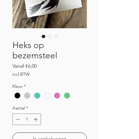
Heks op
bezemsteel
Verkoopprijs
Vanaf
€6,00
incl.BTW
Kleur
*
Aantal
*
In winkelwagen