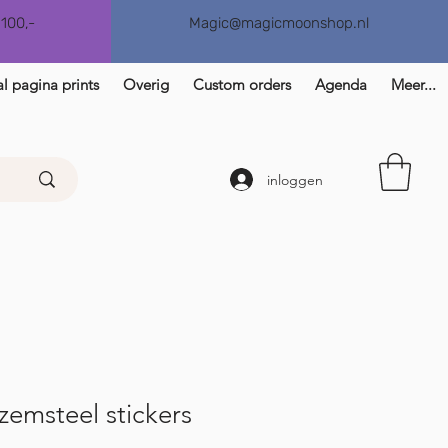
€100,-
Magic@magicmoonshop.nl
l pagina prints
Overig
Custom orders
Agenda
Meer...
inloggen
emsteel stickers