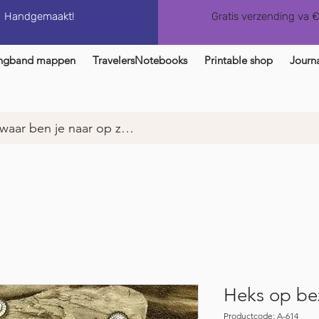
Handgemaakt!
Gratis verzending va 
ngband mappen
TravelersNotebooks
Printable shop
Journa
Heks op bez
Productcode: A-614