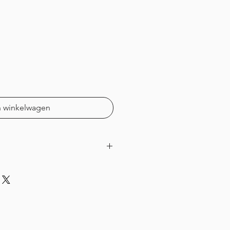
n winkelwagen
eveer 11 x 9 cm groot