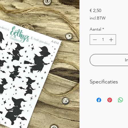
Prijs
€ 2,50
incl.BTW
Aantal
*
I
Specificaties
Dit stickervel is ong