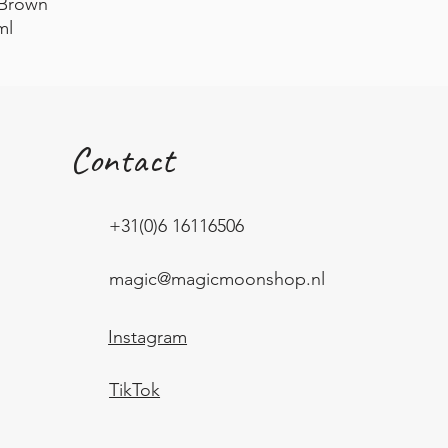
 Brown
ml
Contact
+31(0)6 16116506
magic@magicmoonshop.nl
Instagram
TikTok