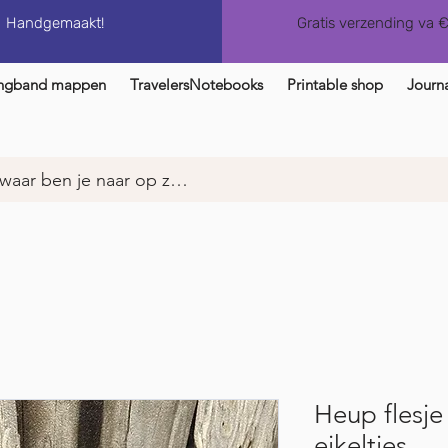
Handgemaakt!
Gratis verzending va 
ngband mappen
TravelersNotebooks
Printable shop
Journa
Heup flesje
eikeltjes