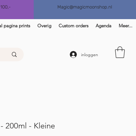
€100,-
Magic@magicmoonshop.nl
l pagina prints
Overig
Custom orders
Agenda
Meer...
inloggen
 - 200ml - Kleine