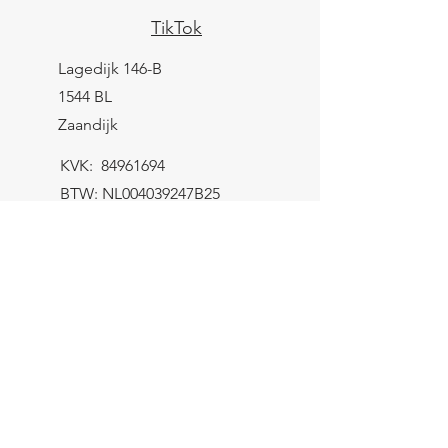
TikTok
Lagedijk 146-B
1544 BL
Zaandijk
KVK:
84961694
BTW: NL004039247B25
IBAN: NL43 KNAB
0259 9783 37
Contactformulier
Verzending