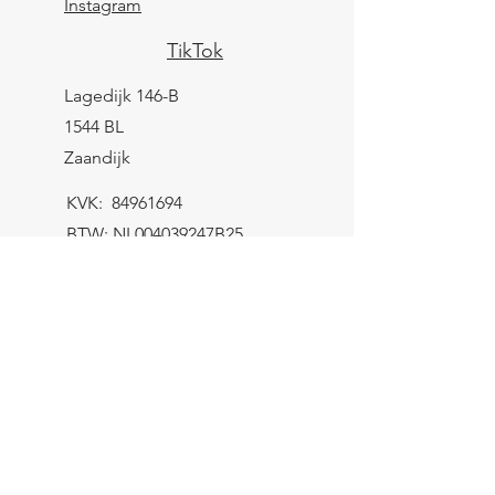
Instagram
TikTok
Lagedijk 146-B
1544 BL
Zaandijk
KVK:
84961694
BTW: NL004039247B25
IBAN: NL43 KNAB
0259 9783 37
Contactformulier
Verzending