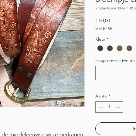
Productcode: bloem 10 o
Prijs
€ 50,00
incl.BTW
Kleur
*
Heup omtrek ivm de 
Aantal
*
I
op de middeleeuwse wijze gedragen