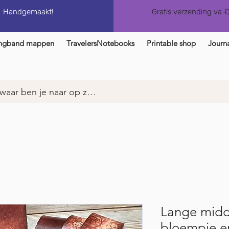
Handgemaakt!
Gratis verzending va 
ngband mappen
TravelersNotebooks
Printable shop
Journa
Lange midd
bloempje e