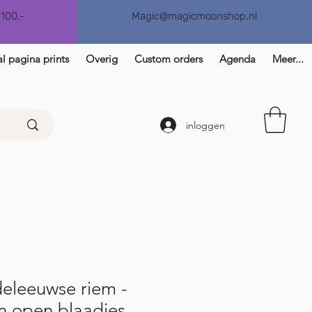
€100,-
Magic@magicmoonshop.nl
l pagina prints
Overig
Custom orders
Agenda
Meer...
inloggen
eleeuwse riem -
n open blaadjes