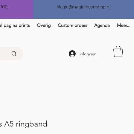
€100,-
Magic@magicmoonshop.nl
l pagina prints
Overig
Custom orders
Agenda
Meer...
inloggen
s A5 ringband