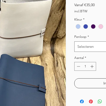
Verkoo
Vanaf
€35,00
incl.BTW
Kleur
*
Penloop
*
Selecteren
Aantal
*
I