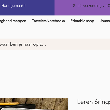
Handgemaakt!
Gratis verzending va 
ngband mappen
TravelersNotebooks
Printable shop
Journa
Leren 6ring