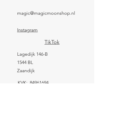
magic@magicmoonshop.nl
Instagram
TikTok
Lagedijk 146-B
1544 BL
Zaandijk
KVK:
84961694
BTW: NL004039247B25
IBAN: NL43 KNAB
0259 9783 37
Contactformulier