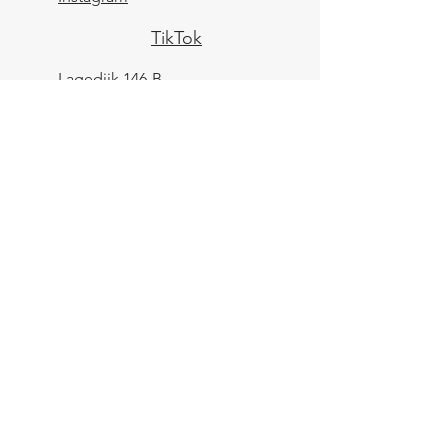
TikTok
Lagedijk 146-B
1544 BL
Zaandijk
KVK:
84961694
BTW: NL004039247B25
IBAN: NL43 KNAB
0259 9783 37
Contactformulier
Verzending