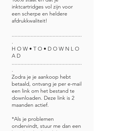
inktcartridges vol zijn voor
een scherpe en heldere
afdrukkwaliteit!
................................................
.
H O W • T O • D O W N L O
A D
................................................
.
Zodra je je aankoop hebt
betaald, ontvang je per e-mail
een link om het bestand te
downloaden. Deze link is 2
maanden actief.
*Als je problemen
ondervindt, stuur me dan een