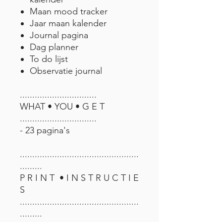
Maan mood tracker
Jaar maan kalender
Journal pagina
Dag planner
To do lijst
Observatie journal
...............................
WHAT • YOU • G E T
...............................
- 23 pagina's
................................................
.........
P R I N T • I N S T R U C T I E
S
................................................
.........