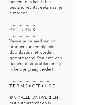
bericht, dan kan ik het
bestand rechtstreeks naar je
e-mailen*
......................
R E T U R N S
......................
Vanwege de aard van dit
product kunnen digitale
downloads niet worden
gerestitueerd. Stuur me een
bericht als er problemen zijn.
Ik help je graag verder!
.....................................
T E R M S • OFF • U S E
.....................................
© OP ALLE ONTWERPEN
rust auteursrecht en is