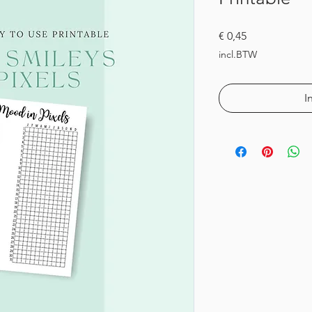
Prijs
€ 0,45
incl.BTW
I