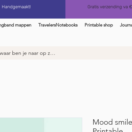
Handgemaakt!
Gratis verzending va 
ngband mappen
TravelersNotebooks
Printable shop
Journa
Mood smiley
Printable