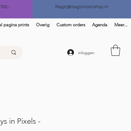
€100,-
Magic@magicmoonshop.nl
l pagina prints
Overig
Custom orders
Agenda
Meer...
inloggen
s in Pixels -