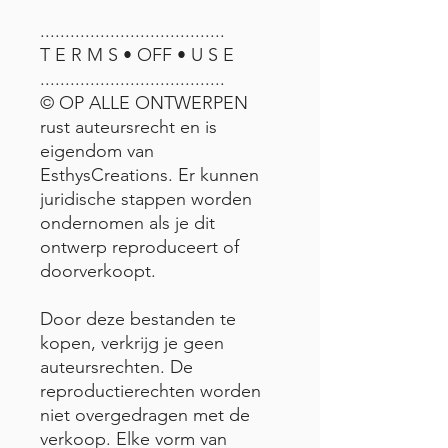
.....................................
T E R M S • OFF • U S E
.....................................
© OP ALLE ONTWERPEN
rust auteursrecht en is
eigendom van
EsthysCreations. Er kunnen
juridische stappen worden
ondernomen als je dit
ontwerp reproduceert of
doorverkoopt.
Door deze bestanden te
kopen, verkrijg je geen
auteursrechten. De
reproductierechten worden
niet overgedragen met de
verkoop. Elke vorm van