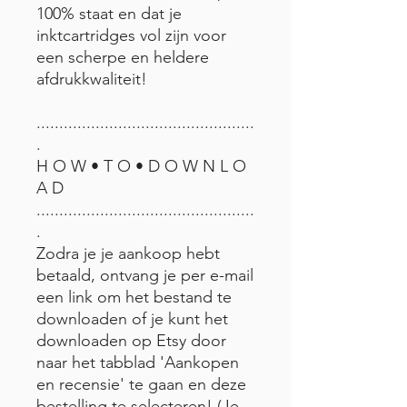
100% staat en dat je
inktcartridges vol zijn voor
een scherpe en heldere
afdrukkwaliteit!
................................................
.
H O W • T O • D O W N L O
A D
................................................
.
Zodra je je aankoop hebt
betaald, ontvang je per e-mail
een link om het bestand te
downloaden of je kunt het
downloaden op Etsy door
naar het tabblad 'Aankopen
en recensie' te gaan en deze
bestelling te selecteren! (Je