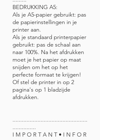
BEDRUKKING A5:
Als je A5-papier gebruikt: pas
de papierinstellingen in je
printer aan.
Als je standaard printerpapier
gebruikt: pas de schaal aan
naar 100%. Na het afdrukken
moet je het papier op maat
snijden om het op het
perfecte formaat te krijgen!
Of stel de printer in op 2
pagina's op 1 bladzijde
afdrukken.
................................................
...............
I M P O R T A N T • I N F O R