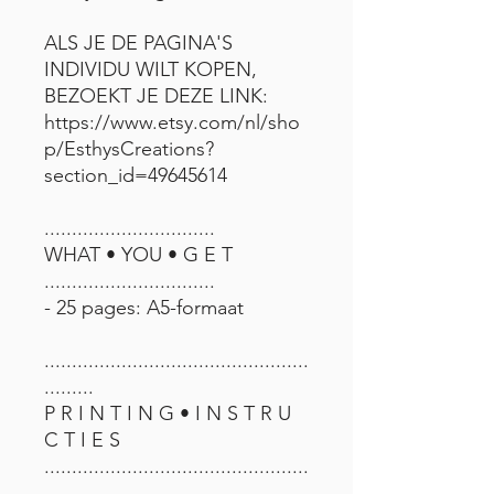
ALS JE DE PAGINA'S
INDIVIDU WILT KOPEN,
BEZOEKT JE DEZE LINK:
https://www.etsy.com/nl/sho
p/EsthysCreations?
section_id=49645614
...............................
WHAT • YOU • G E T
...............................
- 25 pages: A5-formaat
................................................
.........
P R I N T I N G • I N S T R U
C T I E S
................................................
.........