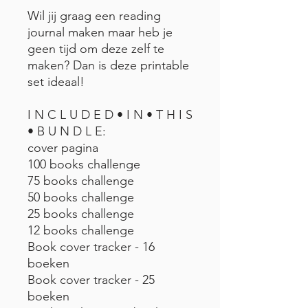
Wil jij graag een reading
journal maken maar heb je
geen tijd om deze zelf te
maken? Dan is deze printable
set ideaal!
I N C L U D E D • I N • T H I S
• B U N D L E:
cover pagina
100 books challenge
75 books challenge
50 books challenge
25 books challenge
12 books challenge
Book cover tracker - 16
boeken
Book cover tracker - 25
boeken