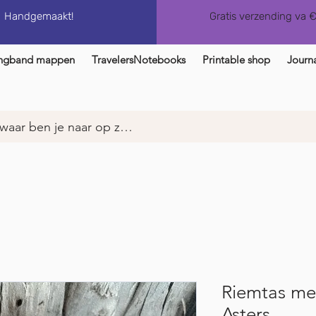
Handgemaakt!
Gratis verzending va 
ngband mappen
TravelersNotebooks
Printable shop
Journa
Riemtas met
Asters