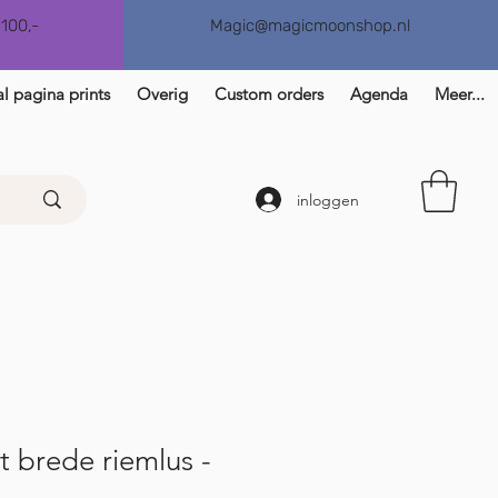
€100,-
Magic@magicmoonshop.nl
l pagina prints
Overig
Custom orders
Agenda
Meer...
inloggen
 brede riemlus -