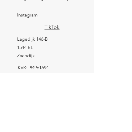
Instagram
TikTok
Lagedijk 146-B
1544 BL
Zaandijk
KVK:
84961694
BTW: NL004039247B25
IBAN: NL43 KNAB
0259 9783 37
Contactformulier