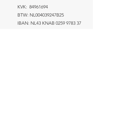
KVK:
84961694
BTW: NL004039247B25
IBAN: NL43 KNAB
0259 9783 37
Contactformulier
Verzending
let op! Het minimum bestelbedrag
bedraagt €8,-
Gratis verzending binnen NL > €100,-
De rest van Europa > €125,-