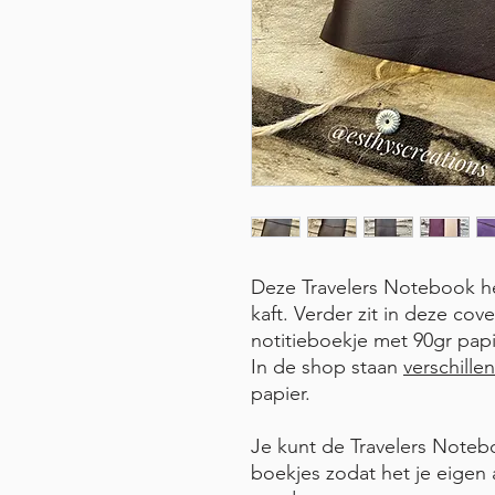
Deze Travelers Notebook he
kaft. Verder zit in deze co
notitieboekje met 90gr papi
In de shop staan
verschille
papier.
Je kunt de Travelers Note
boekjes zodat het je eige