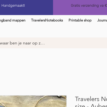
Handgemaakt!
Gratis verzending va 
ngband mappen
TravelersNotebooks
Printable shop
Journa
Travelers 
size - Aube