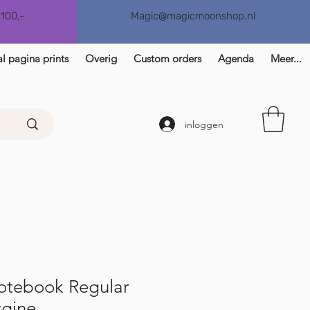
€100,-
Magic@magicmoonshop.nl
l pagina prints
Overig
Custom orders
Agenda
Meer...
inloggen
Notebook Regular
rgine