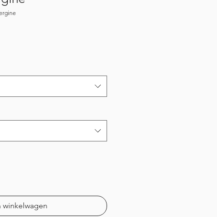
ergine
pprijs
n winkelwagen