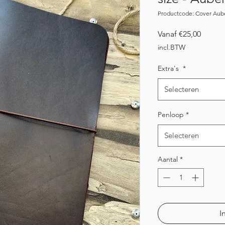
Productcode: Cover Aub
Verkoo
Vanaf
€25,00
incl.BTW
Extra's
*
Selecteren
Penloop
*
Selecteren
Aantal
*
I