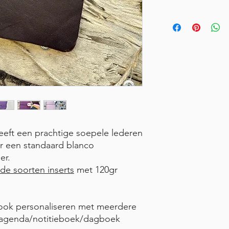
eft een prachtige soepele lederen
ver een standaard blanco
er.
nde soorten inserts
met 120gr
book personaliseren met meerdere
n agenda/notitieboek/dagboek