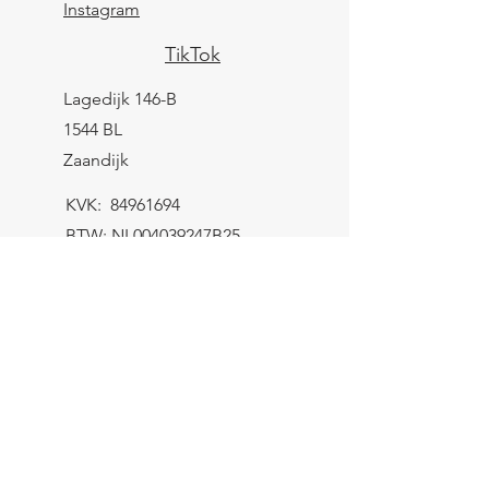
Instagram
TikTok
Lagedijk 146-B
1544 BL
Zaandijk
KVK:
84961694
BTW: NL004039247B25
IBAN: NL43 KNAB
0259 9783 37
Contactformulier
Verzending