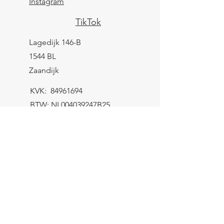
Instagram
TikTok
Lagedijk 146-B
1544 BL
Zaandijk
KVK:
84961694
BTW: NL004039247B25
IBAN: NL43 KNAB
0259 9783 37
Contactformulier
Verzending