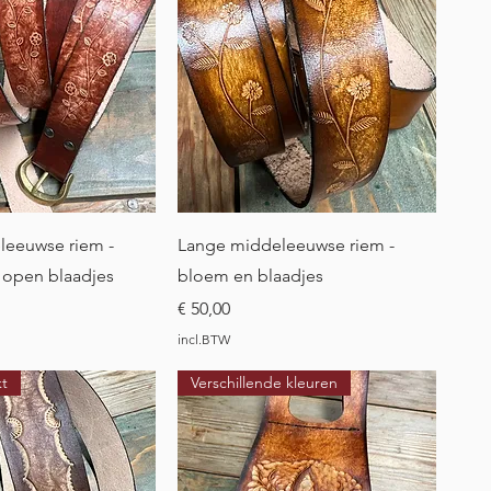
l overzicht
Snel overzicht
leeuwse riem -
Lange middeleeuwse riem -
 open blaadjes
bloem en blaadjes
Prijs
€ 50,00
incl.BTW
t
Verschillende kleuren