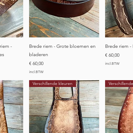
t
Snel overzicht
Sne
riem -
Brede riem - Grote bloemen en
Brede riem -
es
bladeren
Prijs
€ 60,00
Prijs
€ 60,00
incl.BTW
incl.BTW
Verschillende kleuren
Verschillend