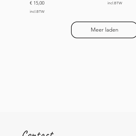
Prijs
€ 15,00
incl.BTW
incl.BTW
Meer laden
Contact