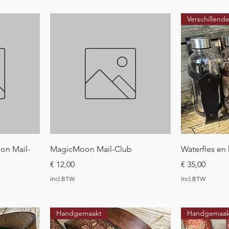
Verschillende
t
Snel overzicht
Sne
on Mail-
MagicMoon Mail-Club
Waterfles en
Prijs
Prijs
€ 12,00
€ 35,00
incl.BTW
incl.BTW
Handgemaakt
Handgemaak