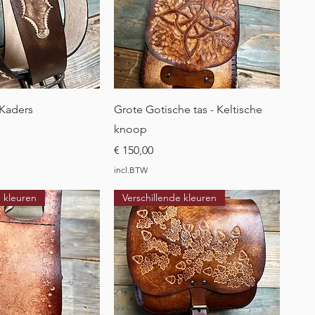
l overzicht
Snel overzicht
 Kaders
Grote Gotische tas - Keltische
knoop
Prijs
€ 150,00
incl.BTW
e kleuren
Verschillende kleuren