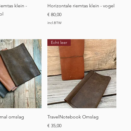
l overzicht
Snel overzicht
iemtas klein -
Horizontale riemtas klein - vogel
ol
Prijs
€ 80,00
incl.BTW
Echt leer
l overzicht
Snel overzicht
rnal omslag
TravelNotebook Omslag
Prijs
€ 35,00