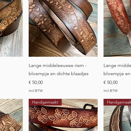
t
Snel overzicht
Sne
Lange middeleeuwse riem -
Lange midde
bloempje en dichte blaadjes
bloempje en
Prijs
Prijs
€ 50,00
€ 50,00
incl.BTW
incl.BTW
Handgemaakt
Handgemaak