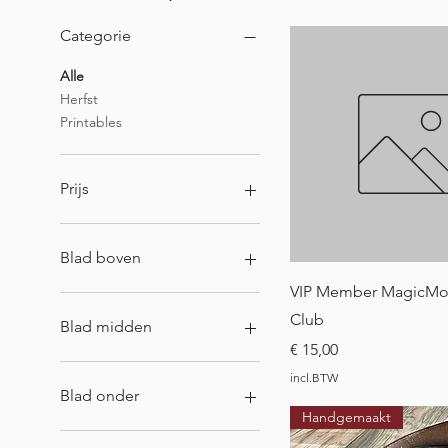
Categorie
Alle
Herfst
Printables
Prijs
€ 0
€ 250
Blad boven
Snel overzich
VIP Member MagicMo
Club
Blad midden
Prijs
€ 15,00
incl.BTW
Blad onder
Handgemaakt