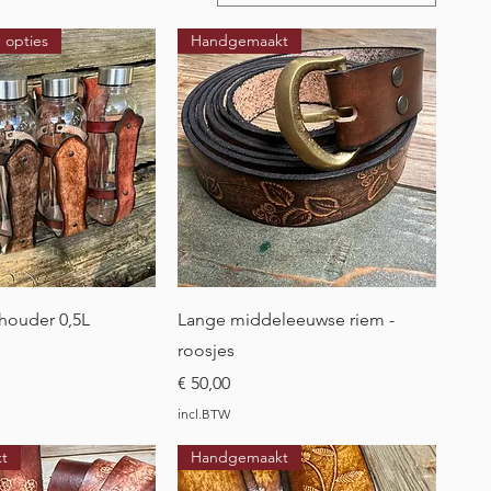
 opties
Handgemaakt
l overzicht
Snel overzicht
 houder 0,5L
Lange middeleeuwse riem -
roosjes
Prijs
€ 50,00
incl.BTW
t
Handgemaakt