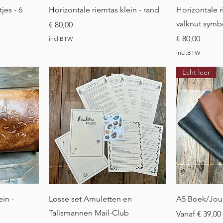
t
Snel overzicht
Sne
jes - 6
Horizontale riemtas klein - rand
Horizontale r
valknut symb
Prijs
€ 80,00
Prijs
€ 80,00
incl.BTW
incl.BTW
Echt leer
t
Snel overzicht
Sne
ein -
Losse set Amuletten en
A5 Boek/Jou
Talismannen Mail-Club
Verkoopprijs
Vanaf
€ 39,00