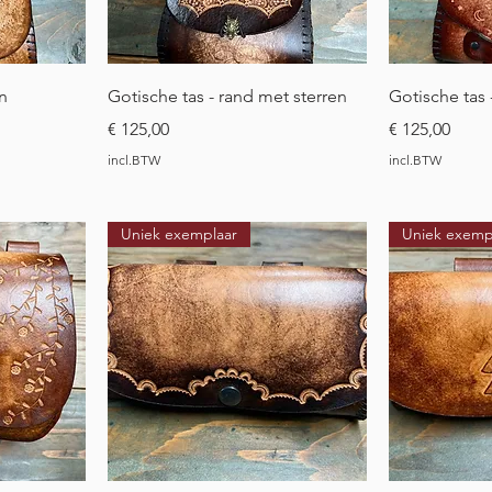
t
Snel overzicht
Sne
n
Gotische tas - rand met sterren
Gotische tas 
Prijs
Prijs
€ 125,00
€ 125,00
incl.BTW
incl.BTW
Uniek exemplaar
Uniek exemp