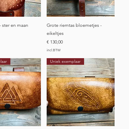
l overzicht
Snel overzicht
- ster en maan
Grote riemtas bloemetjes -
eikeltjes
Prijs
€ 130,00
incl.BTW
laar
Uniek exemplaar