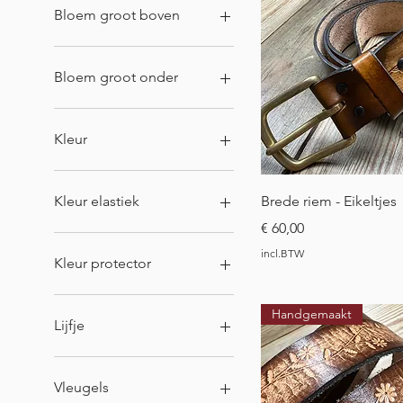
Bloem groot boven
Bloem groot onder
Kleur
Snel overzich
Kleur elastiek
Brede riem - Eikeltjes
Prijs
€ 60,00
incl.BTW
Kleur protector
Handgemaakt
Lijfje
Vleugels