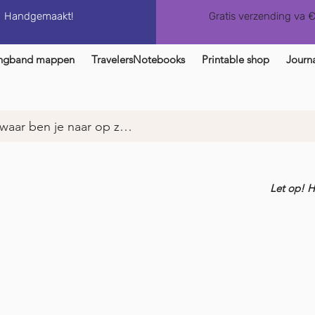
Handgemaakt!
Gratis verzending va 
ngband mappen
TravelersNotebooks
Printable shop
Journa
Let op! 