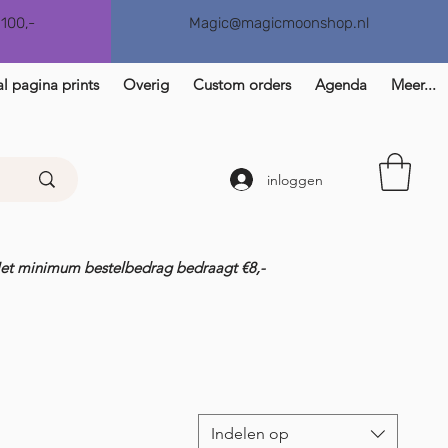
€100,-
Magic@magicmoonshop.nl
l pagina prints
Overig
Custom orders
Agenda
Meer...
inloggen
Het minimum bestelbedrag bedraagt €8,-
Indelen op